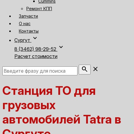
Cummins
Ремонт КПП
Запчасти
О нас
Контакты
expand_more
Сургут
expand_more
8 (3462) 98-29-52
Расчет стоимости
search
close
Станция ТО для
грузовых
автомобилей Tatra в
Сургуте