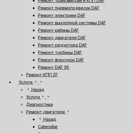
Ремонт трансмиссии и КПП DAF
Ремонт пневмоподвески DAF
Ремонт электрики DAF
Ремонт выхлопной системы DAF
Ремонт кабины DAF
Ремонт двигателя DAF
Ремонт редуктора DAF
Ремонт турбины DAF
Ремонт форсунок DAF
Ремонт DAF 95
Ремонт КПП ZF
chevron_right
expand_more
Услуги
chevron_left
Назад
chevron_right
expand_more
Услуги
Диагностика
chevron_right
Ремонт двигателя
chevron_left
Назад
Caterpillar