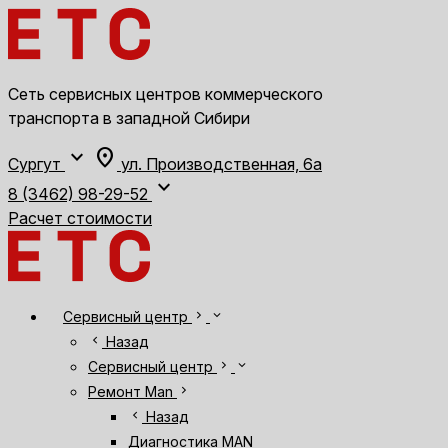
Сеть сервисных центров коммерческого
транспорта в западной Сибири
expand_more
location_on
Сургут
ул. Производственная, 6а
expand_more
8 (3462) 98-29-52
Расчет стоимости
chevron_right
expand_more
Сервисный центр
chevron_left
Назад
chevron_right
expand_more
Сервисный центр
chevron_right
Ремонт Man
chevron_left
Назад
Диагностика MAN