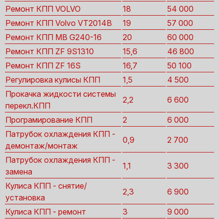
Ремонт КПП VOLVO
18
54 000
Ремонт КПП Volvo VT2014B
19
57 000
Ремонт КПП MB G240-16
20
60 000
Ремонт КПП ZF 9S1310
15,6
46 800
Ремонт КПП ZF 16S
16,7
50 100
Регулировка кулисы КПП
1,5
4 500
Прокачка жидкости системы
2,2
6 600
перекл.КПП
Програмирование КПП
2
6 000
Патрубок охлаждения КПП -
0,9
2 700
демонтаж/монтаж
Патрубок охлаждения КПП -
1,1
3 300
замена
Кулиса КПП - снятие/
2,3
6 900
установка
Кулиса КПП - ремонт
3
9 000