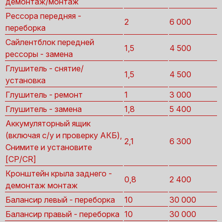
демонтаж/монтаж
Рессора передняя -
2
6 000
переборка
Сайлентблок передней
1,5
4 500
рессоры - замена
Глушитель - снятие/
1,5
4 500
установка
Глушитель - ремонт
1
3 000
Глушитель - замена
1,8
5 400
Аккумуляторный ящик
(включая с/у и проверку АКБ),
2,1
6 300
Снимите и установите
[CP/CR]
Кронштейн крыла заднего -
0,8
2 400
демонтаж монтаж
Балансир левый - переборка
10
30 000
Балансир правый - переборка
10
30 000