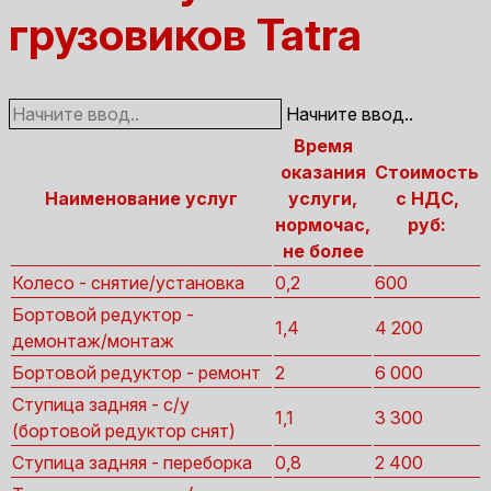
грузовиков Tatra
Начните ввод..
Время
оказания
Стоимость
Наименование услуг
услуги,
с НДС,
нормочас,
руб:
не более
Колесо - снятие/установка
0,2
600
Бортовой редуктор -
1,4
4 200
демонтаж/монтаж
Бортовой редуктор - ремонт
2
6 000
Ступица задняя - с/у
1,1
3 300
(бортовой редуктор снят)
Ступица задняя - переборка
0,8
2 400