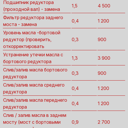
Подшипник редуктора
1,5
4 500
(проходной вал) - замена
Фильтр редуктора заднего
0,4
1 200
моста - замена
Уровень масла -бортовой
редуктор (проверить,
0,3
900
откорректировать
Устранение утечки масла с
1,3
3 900
бортового редуктора
Слив/залив масла бортового
0,3
900
редуктора
Слив/залив масла среднего
0,4
1 200
редуктора
Слив/залив масла переднего
0,4
1 200
редуктора
Слив / залив масла в заднем
мосту (мост с бортовыми
0,9
2 700