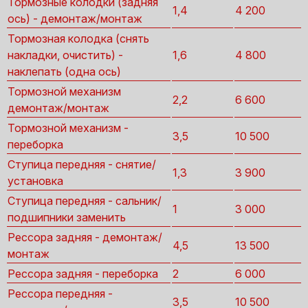
Тормозные колодки (задняя
1,4
4 200
ось) - демонтаж/монтаж
Тормозная колодка (снять
накладки, очистить) -
1,6
4 800
наклепать (одна ось)
Тормозной механизм
2,2
6 600
демонтаж/монтаж
Тормозной механизм -
3,5
10 500
переборка
Ступица передняя - снятие/
1,3
3 900
установка
Ступица передняя - сальник/
1
3 000
подшипники заменить
Рессора задняя - демонтаж/
4,5
13 500
монтаж
Рессора задняя - переборка
2
6 000
Рессора передняя -
3,5
10 500