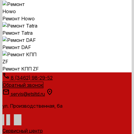
Ремонт Howo
Ремонт Tatra
Ремонт DAF
Ремонт КПП ZF
call
8 (3462) 98-29-52
Обратный звонок
mail
location_on
servis@etsltd.ru
ул. Производственная, 6а
Сервисный центр