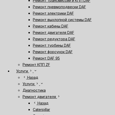
Ремонт трансмиссии и КПП DAF
Ремонт пневмоподвески DAF
Ремонт электрики DAF
Ремонт выхлопной системы DAF
Ремонт кабины DAF
Ремонт двигателя DAF
Ремонт редуктора DAF
Ремонт турбины DAF
Ремонт форсунок DAF
Ремонт DAF 95
Ремонт КПП ZF
chevron_right
expand_more
Услуги
chevron_left
Назад
chevron_right
expand_more
Услуги
Диагностика
chevron_right
Ремонт двигателя
chevron_left
Назад
Caterpillar