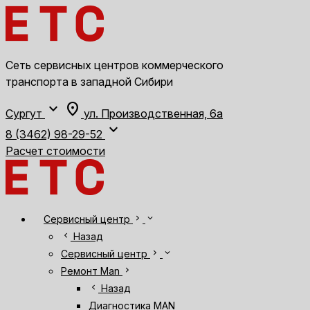
Сеть сервисных центров коммерческого
транспорта в западной Сибири
expand_more
location_on
Сургут
ул. Производственная, 6а
expand_more
8 (3462) 98-29-52
Расчет стоимости
chevron_right
expand_more
Сервисный центр
chevron_left
Назад
chevron_right
expand_more
Сервисный центр
chevron_right
Ремонт Man
chevron_left
Назад
Диагностика MAN