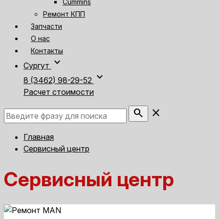
Cummins
Ремонт КПП
Запчасти
О нас
Контакты
expand_more
Сургут
expand_more
8 (3462) 98-29-52
Расчет стоимости
search
close
Главная
Сервисный центр
Сервисный центр